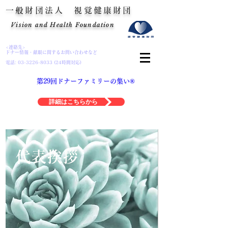
一般財団法人 視覚健康財団
Vision and Health Foundation
<連絡先>
ドナー情報・献眼に関するお問い合わせなど
電話:
03-3226-8033 (24
時間対応)
第29回ドナーファミリーの集い®
詳細はこちらから
​代表挨拶