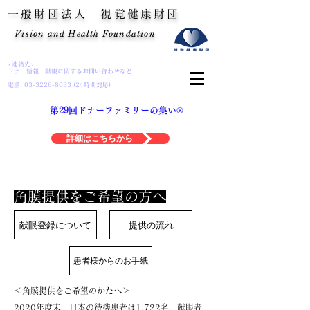
一般財団法人 視覚健康財団
Vision and Health Foundation
<連絡先>
ドナー情報・献眼に関するお問い合わせなど
電話:
03-3226-8033 (24
時間対応)
第29回ドナーファミリーの集い®
詳細はこちらから
​角膜提供をご希望の方へ
献眼登録について
提供の流れ
患者様からのお手紙
＜角膜提供をご希望のかたへ＞
2020年度末、日本の待機患者は1,722名、献眼者