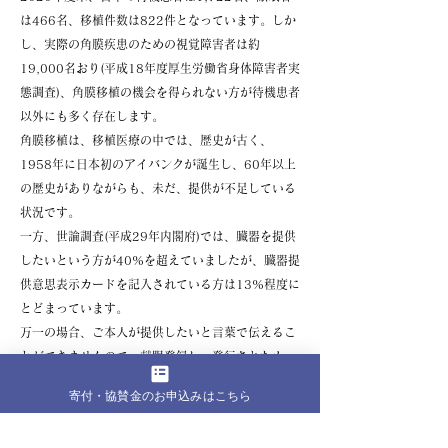
は466名、移植件数は822件となっています。しか
し、実際の角膜疾患のための視覚障害者は約
19,000名おり(平成18年度厚生労働省身体障害者実
態調査)、角膜移植の機会を得られない方が待機患者
以外にも多く存在します。
角膜移植は、移植医療の中では、歴史が古く、
1958年に日本初のアイバンクが誕生し、60年以上
の歴史がありながらも、未だ、提供が不足している
状況です。
一方、世論調査(平成29年内閣府)では、臓器を提供
したいという方が40%を超えていましたが、臓器提
供意思表示カードを記入されている方は13%程度に
とどまっています。
万一の場合、ご本人が提供したいと言葉で伝えるこ
とができませんので、献眼登録し、発行されたカー
ドを携帯することが、提供意思を実現するために大
寄付・協賛金のお申込みはこちら
切なこととなります。
アイバンクでは、一人でも多くの方に角膜移植や角